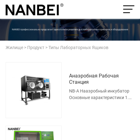
Жилище
>
Продукт
>
Типы Лабораторных Ящиков
Анаэробная Рабочая
Станция
NB-A Нааэробный инкубатор
Основные характеристики 1.
Оснащен 7 цветным
сенсорным экраном TFT 65K,
микрокомпьютером