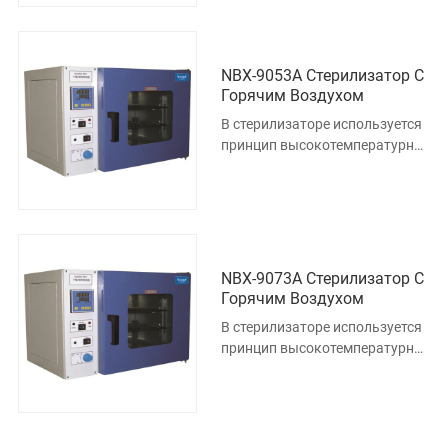
биоплазм
NBX-9053A Стерилизатор С
Горячим Воздухом
В стерилизаторе используется
принцип высокотемпературной
дезинфекции, который
разрушает клеточную
биоплазм
NBX-9073A Стерилизатор С
Горячим Воздухом
В стерилизаторе используется
принцип высокотемпературной
дезинфекции, который
разрушает клеточную
биоплазм