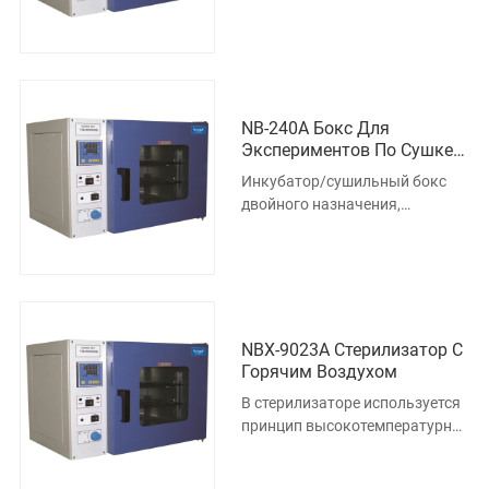
изготовленный из
высококачественного
продукта, в котором вся н
NB-240A Бокс Для
Экспериментов По Сушке
Культур
Инкубатор/сушильный бокс
двойного назначения,
изготовленный из
высококачественного
продукта, в котором вся н
NBX-9023A Стерилизатор С
Горячим Воздухом
В стерилизаторе используется
принцип высокотемпературной
дезинфекции, который
разрушает клеточную