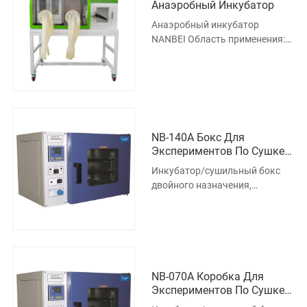
Анаэробный Инкубатор
Анаэробный инкубатор
NANBEI Область применения:
Этот прибор используется для
выращивания и обработки
анаэробных
NB-140A Бокс Для
Экспериментов По Сушке
Культур
Инкубатор/сушильный бокс
двойного назначения,
изготовленный из
высококачественного
продукта, в котором вся н
NB-070A Коробка Для
Экспериментов По Сушке
Культур