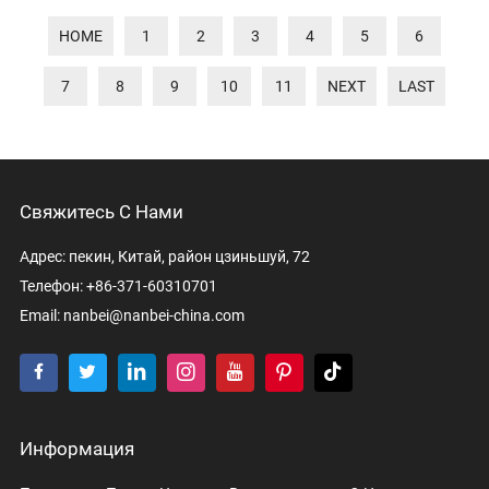
HOME
1
2
3
4
5
6
7
8
9
10
11
NEXT
LAST
Свяжитесь С Нами
Адрес: пекин, Китай, район цзиньшуй, 72
Телефон: +86-371-60310701
Email:
nanbei@nanbei-china.com
Информация