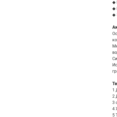
◆ 
◆ 
◆ 
Ак
Ос
ко
Ме
во
Си
Ис
гр
Те
1 
2 
3 
4 
5 