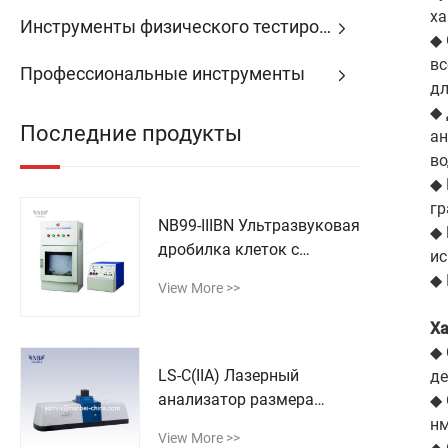
ха
Инструменты физического тестирования
◆ 
вс
Профессиональные инструменты
дл
◆ 
Последние продукты
ан
во
◆ 
гр
NB99-IIIBN Ультразвуковая
◆ 
дробилка клеток с
ис
непрерывным потоком
◆ 
View More >>
Ха
◆ 
LS-C(IIA) Лазерный
де
анализатор размера
◆ 
частиц
н
View More >>