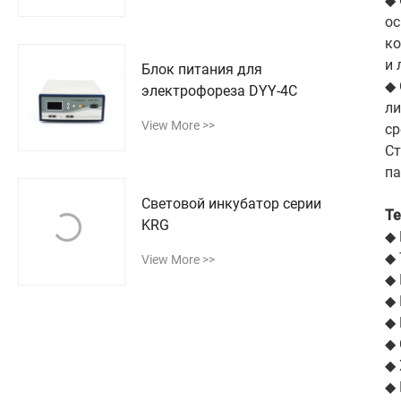
◆ 
ос
ко
и 
Блок питания для
◆ 
электрофореза DYY-4C
ли
View More >>
ср
Ст
па
Световой инкубатор серии
Те
KRG
◆ 
◆ 
View More >>
◆ 
◆ 
◆ 
◆ 
◆ 
◆ 