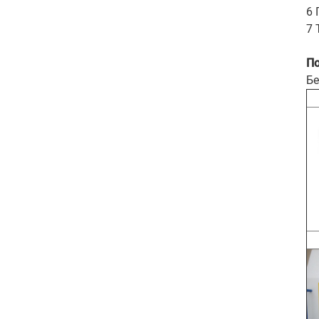
6 
7 
По
Бе