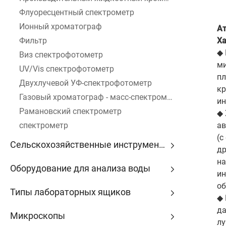
Флуоресцентный спектрометр
Ионный хроматограф
Ат
Фильтр
Ха
◆ 
Виз спектрофотометр
ми
UV/Vis спектрофотометр
пл
Двухлучевой УФ-спектрофотометр
кр
Газовый хроматограф - масс-спектрометр
ин
Рамановский спектрометр
◆ 
спектрометр
ав
(с
Сельскохозяйственные инструменты
др
на
Оборудование для анализа воды
ин
об
Типы лабораторных ящиков
◆ 
да
Микроскопы
лу