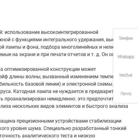
й: использование высокоинтегрированной
Телефон
жной с функциями интегрального удержания, высоты и
вой лампы и фона, подбора многолинейных и нелинейных
мые на экране и при печати отчетов и т. д. Он оснащен
Whatsapp
ма оптимизированной конструкции может
WeChat
рейф длины волны, вызванный изменением температуры
бильность базовой линии) и электронной схемы.
руса. Катодная лампа не нуждается в предварительном
Почта
ыть проанализирован немедленно. это предпочтительнее
лиза нескольких видов элементов и быстрого анализа
снащена прецизионными устройствами стабилизации
зкого уровня шума. Специально разработанный тонкий
точность аналитического теста и низкую