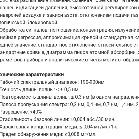
Система распыления пламени: сменная горелка из титаново
нащен индикацией давления, высокоточной регулировкой 
нверсией воздуха и закиси азота, отключением подачи газ
логической блокировкой.
Обработка сигналов: поглощение, концентрация, излучение
нейная регрессия, аппроксимация кривой и стандартная 
еднее значение, стандартное отклонение, относительное 
андартные кривые, диаграмма пиков атомной абсорбции, э
раметров прибора и аналитические отчеты могут отображ
хнические характеристики
Рабочий спектральный диапазон: 190-900нм
Точность длины волны: ≤ ± 0,5 нм
Повторяемость длины волны: ≤ 0,3 нм (в одном направлен
Полоса пропускания спектра: 0,2 нм, 0,4 нм, 0,7 нм, 1,4 нм, 2
Разрешение: <40%
Стабильность базовой линии: ±0,004 абс./30 мин.
Характерная концентрация меди: ≤ 0,04 мг/мл/1%
Предел обнаружения меди: ≤0,008 мг/мл.