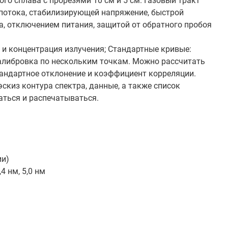
го сплава с прорезями 10 см и 5 см. Газовый тракт
потока, стабилизирующей напряжение, быстрой
а, отключением питания, защитой от обратного пробоя
 и концентрация излучения; Стандартные кривые:
калибровка по нескольким точкам. Можно рассчитать
стандартное отклонение и коэффициент корреляции.
скиз контура спектра, данные, а также список
аться и распечатываться.
ии)
,4 нм, 5,0 нм