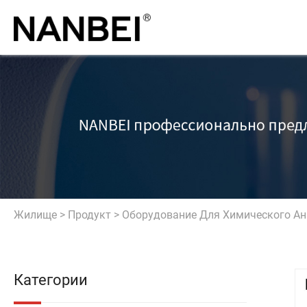
Жилище
>
Продукт
>
Оборудование Для Химического Ан
Категории