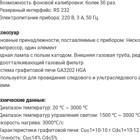
Возможность фоновой калибровки: более 30 раз.
Резервный интерфейс: RS 232
Электропитание прибора: 220 В, 3 А, 50 Гц.
сессуар
новные принадлежности, поставляемые с прибором: Неск
мпрессор, один элемент
дная лампа с полым катодом. Внешняя газовая труба, ре
доотталкивающий газовый фильтр.
стема графитовой печи GA3202 HGA
пользуется для проведения следового и ультраследового 
амм.
хнические данные:
Диапазон температур: 20 ℃ ~ 3000 ℃
Диапазон температур управления светом: 1500 ℃ ~ 3000 
скорость нагрева: 3000℃/с
Характеристики графитовой печи: Cu≤1×10-10 г Cd≤1×10-12 
Точность: Cu≤14% Cd≤5%