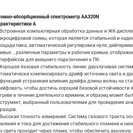
омно-абсорбционный спектрометр AA320N
рактеристики А
Встроенная компьютерная обработка данных и ЖК-диспле
кроцифровой схемы, которая является стабильной и наде
ощади пика, автоматической регулировки нуля, дейтерие
ивых. , различные параметры и рабочие кривые, отображае
терфейсом для внешнего подключения к ПК.
Хорошая базовая стабильность линии: двухлучевая систе
томатически компенсировать дрейф источника света и д
 функцией устранения влияния дрейфа длины волны на ста
ейфовать, чтобы достичь хорошей базовой устойчивости я
греве в течение длительного времени, и образец может б
струмент, выбранный пользователями для проведения ана
разцов.
Высокая точность измерения: Система газового тракта о
вления и тока для достижения стабильного пламени и ни
ч света проходит через пламя, чтобы обеспечить высокую 