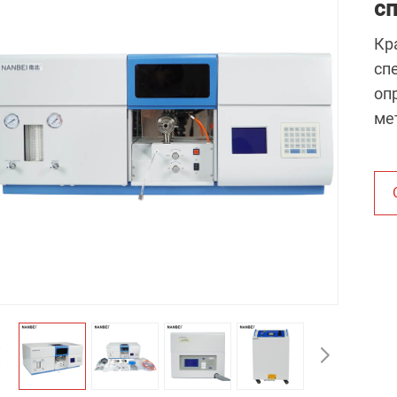
с
Кр
сп
оп
ме